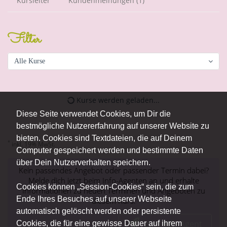
Kursleiter
Kundenmeinungen (1)
Filter
Alle Kurse
Kurse werden geladen...
Diese Seite verwendet Cookies, um Dir die
bestmögliche Nutzererfahrung auf unserer Website zu
bieten. Cookies sind Textdateien, die auf Deinem
*
inkl. 19% MwSt.
Computer gespeichert werden und bestimmte Daten
über Dein Nutzerverhalten speichern.
Kein passendes Angebot oder passender Termin dabei?
Melde dich jetzt beim Info-Agenten an und erhalte
Cookies können „Session-Cookies“ sein, die zum
Informationen zu neuen Terminen und Angeboten zu
Ende Ihres Besuches auf unserer Webseite
diesem Kurs.
automatisch gelöscht werden oder persistente
zum Info-Agent
Cookies, die für eine gewisse Dauer auf ihrem