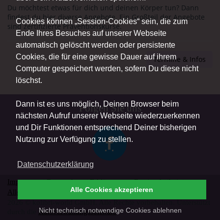
Du möchtest etwas für dich und deinen Körper tun? Dann
findest du hier diverse Angebote. Ein Großteil der Angebote
Cookies können „Session-Cookies“ sein, die zum
sind zertifizierte Präventionskurse.
Ende Ihres Besuches auf unserer Webseite
automatisch gelöscht werden oder persistente
Cookies, die für eine gewisse Dauer auf ihrem
Termine & Infos
Computer gespeichert werden, sofern Du diese nicht
löschst.
Dann ist es uns möglich, Deinen Browser beim
Folgen Sie uns
nächsten Aufruf unserer Webseite wiederzuerkennen
und Dir Funktionen entsprechend Deiner bisherigen
Nutzung zur Verfügung zu stellen.
Datenschutzerklärung
Impressum
|
Datenschutz
|
Erklärung zur Barrierefreiheit
|
Alle Cookies akzeptieren
Allgemeine Geschäftsbedingungen
|
Vertrag widerrufen
2026 © kolibri-world GmbH. Alle Rechte vorbehalten. Unterstützt
Nicht technisch notwendige Cookies ablehnen
durch die
Kursverwaltungssoftware
.