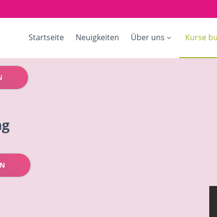
Startseite
Neuigkeiten
Über uns
Kurse b
N
ng
EN