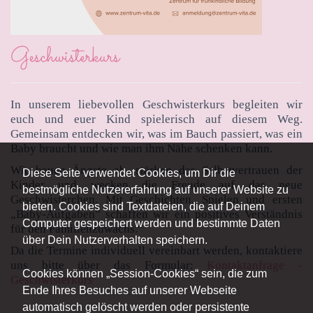
Geschwisterkurs
In unserem liebevollen Geschwisterkurs begleiten wir
euch und euer Kind spielerisch auf diesem Weg.
Gemeinsam entdecken wir, was im Bauch passiert, was ein
Baby braucht und wie man ihm Nähe schenken kann.
Wir bauen Ängste ab, stärken das Selbstvertrauen der
Diese Seite verwendet Cookies, um Dir die
Kinder und wecken die Freude auf das neue
bestmögliche Nutzererfahrung auf unserer Website zu
Geschwisterchen. Mit Geschichten, Spielen und ersten
bieten. Cookies sind Textdateien, die auf Deinem
„Baby-Aufgaben” schaffen wir ein positives Verständnis
Computer gespeichert werden und bestimmte Daten
für den Familienzuwachs.“
über Dein Nutzerverhalten speichern.
Da die Termine individuell vereinbart werden, kontaktiere
uns bitte über das Formular:
Kontaktanfrage -
Cookies können „Session-Cookies“ sein, die zum
Geschwisterkurs
Ende Ihres Besuches auf unserer Webseite
automatisch gelöscht werden oder persistente