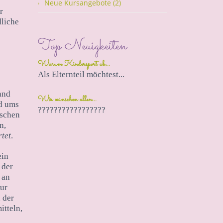
Neue Kursangebote (2)
r
liche
Top Neuigkeiten
Warum Kindersport ab...
Als Elternteil möchtest...
and
Wir wünschen allen...
nd ums
?????????????????
ischen
n,
rtet
.
ein
 der
 an
zur
 der
itteln,